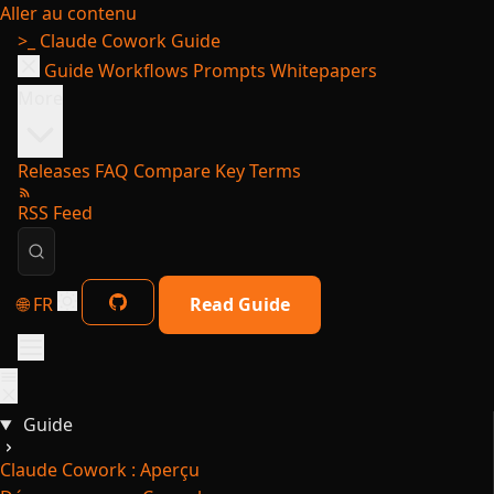
Aller au contenu
>_
Claude Cowork Guide
Guide
Workflows
Prompts
Whitepapers
More
Releases
FAQ
Compare
Key Terms
RSS Feed
🌐 FR
Read Guide
Guide
Claude Cowork : Aperçu