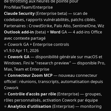
de throttling aux heures de pointe pour
Pro/Max/Team/Enterprise
Claude Security
(Enterprise beta) — scan de
codebases, rapports vulnérabilités, patchs ciblés.
Partenaires : CrowdStrike, Palo Alto, SentinelOne, Wiz
Outlook add-in
(beta) +
Word
GA — 4 add-ins Office
avec contexte partagé
⭐ Cowork GA + Enterprise controls
v1.9.0
Apr 11, 2026
⭐
Cowork GA
— disponibilité générale sur macOS et
Windows. Fini le "research preview" — disponible Pro,
Max, Team et Enterprise
⭐
Connecteur Zoom MCP
— nouveau connecteur
officiel : réunions, transcripts, automatisation depuis
Cowork
⭐
Contrôle d'accès par rôle
(Enterprise) — groupes,
rôles personnalisés, activation Cowork par équipe
⭐
Analytics d'utilisation
(Enterprise) — monitoring