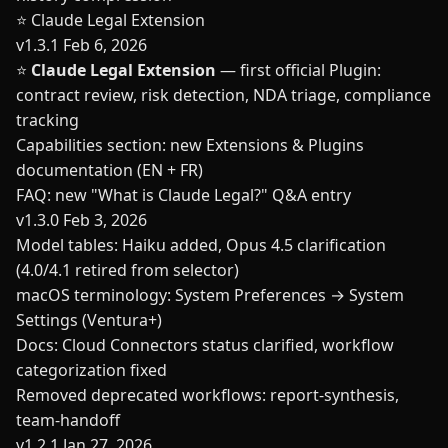
⭐ Claude Legal Extension
v1.3.1
Feb 6, 2026
⭐
Claude Legal Extension
— first official Plugin:
contract review, risk detection, NDA triage, compliance
tracking
Capabilities section: new Extensions & Plugins
documentation (EN + FR)
FAQ: new "What is Claude Legal?" Q&A entry
v1.3.0
Feb 3, 2026
Model tables: Haiku added, Opus 4.5 clarification
(4.0/4.1 retired from selector)
macOS terminology: System Preferences → System
Settings (Ventura+)
Docs: Cloud Connectors status clarified, workflow
categorization fixed
Removed deprecated workflows: report-synthesis,
team-handoff
v1.2.1
Jan 27, 2026