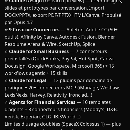
⭐
Claude Design
(research preview) — créer designs,
slides et prototypes par conversation. Import
DOCX/PPTX, export PDF/PPTX/HTML/Canva. Propulsé
par Opus 4.7
⭐
9 Creative Connectors
— Ableton, Adobe CC (50+
outils), Affinity by Canva, Autodesk Fusion, Blender,
Resolume Arena & Wire, SketchUp, Splice
⭐
Claude for Small Business
— 7 connecteurs
préinstallés (QuickBooks, PayPal, HubSpot, Canva,
Docusign, Google Workspace, Microsoft 365) + 15
workflows agentic + 15 skills
⭐
Claude for Legal
— 12 plugins par domaine de
pratique + 20+ connecteurs MCP (iManage, Westlaw,
LexisNexis, Harvey, Relativity, Ironclad…)
⭐
Agents for Financial Services
— 10 templates
d'agents + 8 connecteurs financiers (Moody's, D&B,
Verisk, Experian, GLG, IBISWorld…)
Limites d'usage doublées (SpaceX Colossus 1) — plus