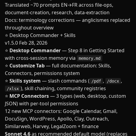
Translated ~70 prompts EN→FR across file-ops,
document-creation, research, data-extraction
Docs: terminology corrections — anglicismes replaced
throughout overview
⭐ Desktop Commander + Skills
v1.5.0
Feb 28, 2026
⭐
Desktop Commander
— Step 8 in Getting Started
with cross-session memory via
memory.md
⭐
Customize Tab
— full documentation: Skills,
Connectors, permissions system
⭐
Skills system
— slash commands (
,
,
/pdf
/docx
), skill chaining, community registries
/xlsx
⭐
MCP Connectors
— 3 types (web, desktop, custom
JSON) with per-tool permissions
12 new MCP connectors: Google Calendar, Gmail,
DocuSign, WordPress, Apollo, Clay, Outreach,
Similarweb, Harvey, LegalZoom + finance
Sonnet 4.6
as recommended default model (replaces