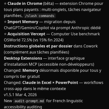
⭐
Claude in Chrome
(bêta) — extension Chrome pour
tous plans payants : multi-onglets, tâches navigateur
planifiées,
/slash commands
⭐
Import Memory
— migration depuis
ChatGPT/Gemini/Copilot via prompt Anthropic dédié
⭐
Acquisition Vercept
— Computer Use benchmark
OSWorld 72.5% (vs 15% fin 2024)
Instructions globales et par dossier
dans Cowork
(complément aux tâches planifiées)
Desktop Extensions
— interface graphique
d'installation MCP (accessible non-développeurs)
Changed:
Memory
désormais disponible pour tous y
compris tier gratuit
Changed:
Claude in Excel × PowerPoint
— workflows
cross-app dans le même contexte
v1.5.1
Mar 4, 2026
New
for French linguistic
audit-prompt.md
accessibility auditing