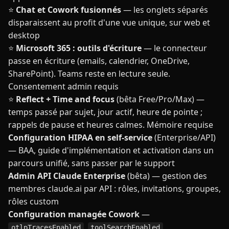
⭐
Chat et Cowork fusionnés
— les onglets séparés
disparaissent au profit d'une vue unique, sur web et
desktop
⭐
Microsoft 365 : outils d'écriture
— le connecteur
passe en écriture (emails, calendrier, OneDrive,
SharePoint). Teams reste en lecture seule.
Consentement admin requis
⭐
Reflect + Time and focus
(bêta Free/Pro/Max) —
temps passé par sujet, jour actif, heure de pointe ;
rappels de pause et heures calmes. Mémoire requise
Configuration HIPAA en self-service
(Enterprise/API)
— BAA, guide d'implémentation et activation dans un
parcours unifié, sans passer par le support
Admin API Claude Enterprise
(bêta) — gestion des
membres claude.ai par API : rôles, invitations, groupes,
rôles custom
Configuration managée Cowork
—
,
,
otlpTracesEnabled
toolSearchEnabled