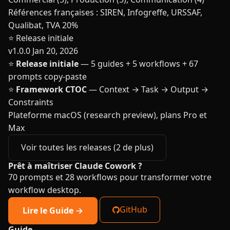
Références françaises : SIREN, Infogreffe, URSSAF,
Qualibat, TVA 20%
⭐ Release initiale
v1.0.0
Jan 20, 2026
⭐
Release initiale
— 5 guides + 5 workflows + 67
prompts copy-paste
⭐
Framework CTOC
— Context → Task → Output →
Constraints
Plateforme macOS (research preview), plans Pro et
Max
Voir toutes les releases (2 de plus)
Prêt à maîtriser Claude Cowork ?
70 prompts et 28 workflows pour transformer votre
workflow desktop.
GitHub
Lire le Guide →
Guide