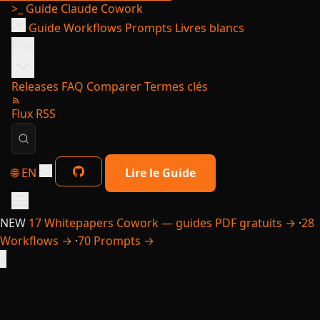
>_
Guide Claude Cowork
Guide
Workflows
Prompts
Livres blancs
Plus
Releases
FAQ
Comparer
Termes clés
Flux RSS
🌐 EN
Lire le Guide
NEW
17 Whitepapers Cowork — guides PDF gratuits →
·
28
Workflows →
·
70 Prompts →
×