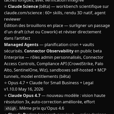
tâches longues, avec vérification intégrée
⭐
Claude Science
(bêta) — workbench scientifique sur
claude.com/science : 60+ skills, rendu 3D natif, agent
reviewer
Édition des brouillons en place — surligner un passage
d'un draft (chat ou Cowork) et réviser directement
dans l'artifact
Managed Agents
— planification cron + vaults
sécurisés.
Connector Observability
en public beta
Enterprise — rôles admin personnalisés, Connector
Access Controls, Compliance API (CrowdStrike, Palo
Alto, SentinelOne, Wiz), sandboxes self-hosted + MCP
tunnels, model entitlements (bêta)
⭐ Opus 4.7 + Claude for Small Business + Legal
v1.10.0
May 16, 2026
⭐
Claude Opus 4.7
— nouveau modèle : vision haute
résolution 3x, auto-correction améliorée, effort
. Même prix qu'Opus 4.6
xhigh