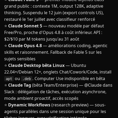
grand public : contexte 1M, output 128K, adaptive
thinking. Suspendu le 12 juin (export controls US),
restauré le 1er juillet avec classifieur renforcé
⭐
Claude Sonnet 5
— nouveau modèle par défaut
Free/Pro, proche d'Opus 4.8 à coût inférieur. API :
$2/$10 par M tokens jusqu'au 31 août
⭐
Claude Opus 4.8
— améliorations coding, agentic
skills et raisonnement. Fallback de Fable 5 sur les
sujets sensibles
⭐
Claude Desktop bêta Linux
— Ubuntu
22.04+/Debian 12+, onglets Chat/Cowork/Code, install
ou
. Computer Use indisponible en bêta
apt
.deb
⭐
Claude Tag
(bêta Team/Enterprise) — @Claude dans
Slack : délégation de tâches, exécution asynchrone,
mode ambient proactif, accès scopés
⭐
Dynamic Workflows
(research preview) — sous-
agents parallèles dans une session unique pour les