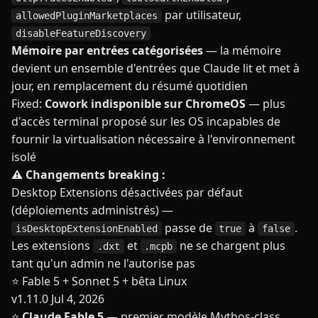
par utilisateur,
allowedPluginMarketplaces
disableFeatureDiscovery
Mémoire par entrées catégorisées
— la mémoire
devient un ensemble d'entrées que Claude lit et met à
jour, en remplacement du résumé quotidien
Fixed:
Cowork indisponible sur ChromeOS
— plus
d'accès terminal proposé sur les OS incapables de
fournir la virtualisation nécessaire à l'environnement
isolé
⚠️ Changements breaking :
Desktop Extensions désactivées par défaut
(déploiements administrés) —
passe de
à
.
isDesktopExtensionEnabled
true
false
Les extensions
et
ne se chargent plus
.dxt
.mcpb
tant qu'un admin ne l'autorise pas
⭐ Fable 5 + Sonnet 5 + bêta Linux
v1.11.0
Jul 4, 2026
⭐
Claude Fable 5
— premier modèle Mythos-class