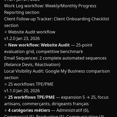
Work Log workflow: Weekly/Monthly Progress
Reporting section
Client Follow-up Tracker: Client Onboarding Checklist
section
⭐ Website Audit workflow
v1.2.0
Jan 23, 2026
⭐
New workflow: Website Audit
— 25-point
evaluation grid, competitive benchmark
Email Sequences: 2 complete automated sequences
(Relance Devis, Réactivation)
Local Visibility Audit: Google My Business comparison
section
⭐ 25 workflows TPE/PME
v1.1.0
Jan 20, 2026
⭐
25 workflows TPE/PME
— expansion 5 → 25, focus
artisans, commerçants, dirigeants français
⭐
4 catégories métiers
— Administratif (6),
Commercial (5), Production (5), Communication (4)